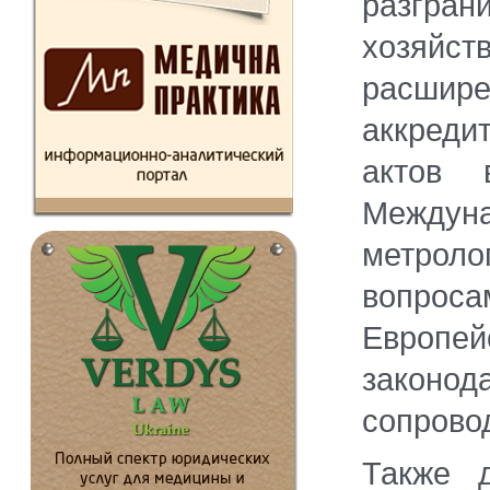
разгра
хозяйст
расши
аккреди
актов 
Междуна
метроло
вопро
Европ
законод
сопрово
Также д