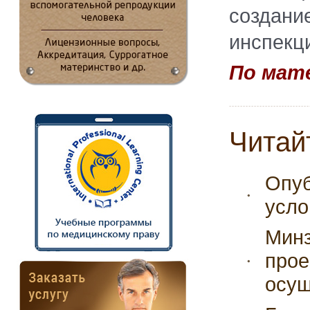
создан
инспекц
По мате
Читай
Опуб
усло
Минз
прое
осущ