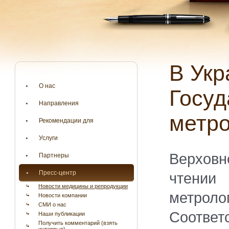
В Украине планирують создать
О нас
Госуд
Направления
метро
Рекомендации для
Услуги
Верхов
Партнеры
Пресс-центр
чтени
Новости медицины и репродукции
метрол
Новости компании
СМИ о нас
Соотве
Наши публикации
Получить комментарий (взять