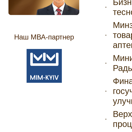
Бизн
тесн
Минз
това
Наш МВА-партнер
апте
Мини
Рады
Фина
госу
улуч
Верх
проц