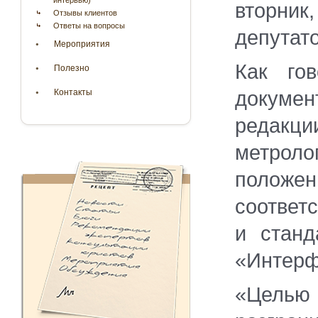
интервью)
вторни
Отзывы клиентов
Ответы на вопросы
депутато
Мероприятия
Как го
Полезно
докумен
Контакты
редак
метроло
полож
соответ
и станд
«Интерф
«Целью