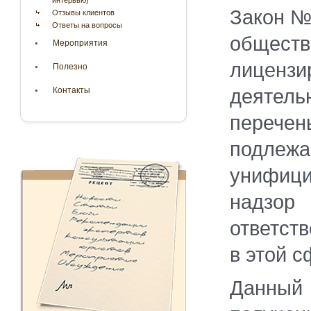
интервью)
Закон № 
Отзывы клиентов
Ответы на вопросы
общес
Мероприятия
лицен
Полезно
деятел
Контакты
перечен
подлеж
унифици
надзор 
ответст
в этой с
Данный 