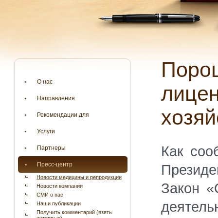
Порошенко подписал Закон «О
О нас
лицен
Направления
хозяй
Рекомендации для
Услуги
Как соо
Партнеры
Пресс-центр
Президе
Новости медицины и репродукции
Закон «
Новости компании
СМИ о нас
деятель
Наши публикации
Получить комментарий (взять