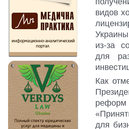
получе
видов х
лицензи
Украины
из-за с
для ра
инвести
Как отм
Президе
реформ 
«Принят
для биз