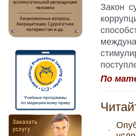
Закон с
корруп
способс
между
стимули
поступл
По мате
Читай
Опуб
усло