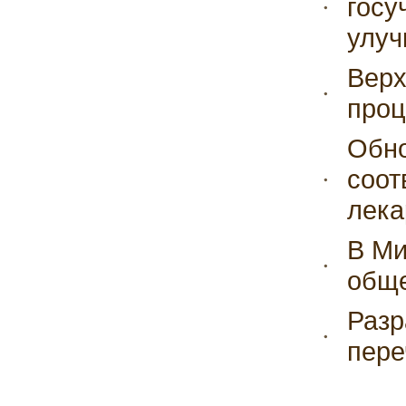
госу
улуч
Верх
проц
Обно
соот
лека
В Ми
обще
Разр
пере