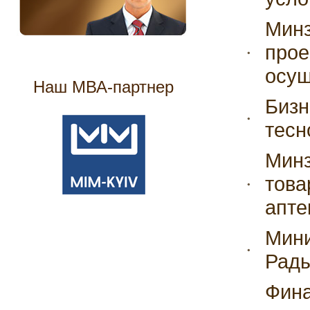
Минз
прое
осущ
Наш МВА-партнер
Бизн
тесн
Минз
това
апте
Мини
Рады
Фина