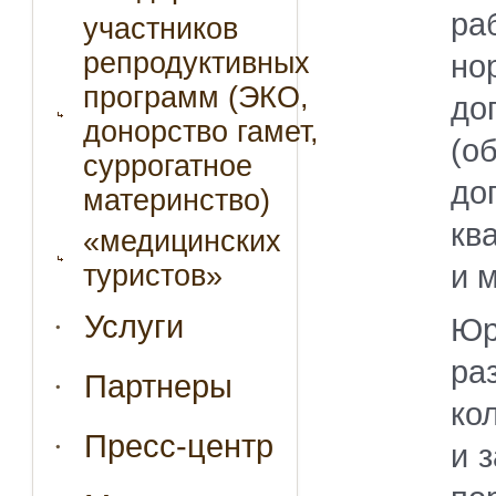
ра
участников
репродуктивных
но
программ (ЭКО,
до
донорство гамет,
(о
суррогатное
до
материнство)
кв
«медицинских
и 
туристов»
Услуги
Юр
р
Партнеры
ко
Пресс-центр
и 