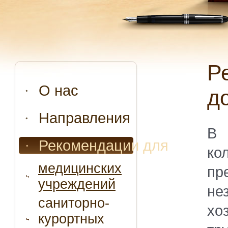
Регистрация коллективных
О нас
д
Направления
В 
Рекомендации для
ко
медицинских
пр
учреждений
не
саниторно-
хо
курортных