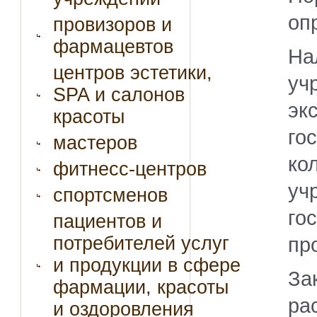
оп
провизоров и
фармацевтов
На
центров эстетики,
уч
SPA и салонов
эк
красоты
го
мастеров
ко
фитнесс-центров
уч
спортсменов
го
пациентов и
потребителей услуг
пр
и продукции в сфере
За
фармации, красоты
ра
и оздоровления