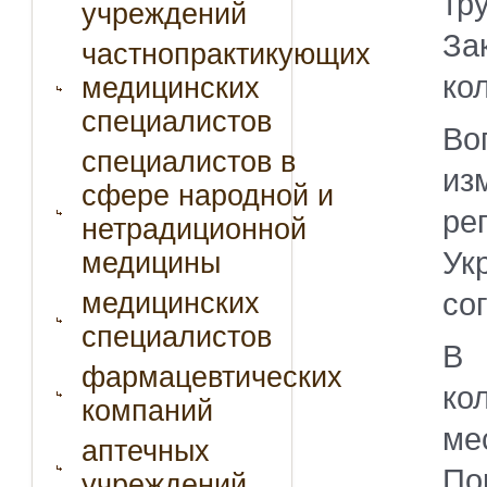
тр
учреждений
За
частнопрактикующих
ко
медицинских
специалистов
Во
специалистов в
из
сфере народной и
ре
нетрадиционной
Ук
медицины
со
медицинских
специалистов
В 
фармацевтических
ко
компаний
ме
аптечных
По
учреждений