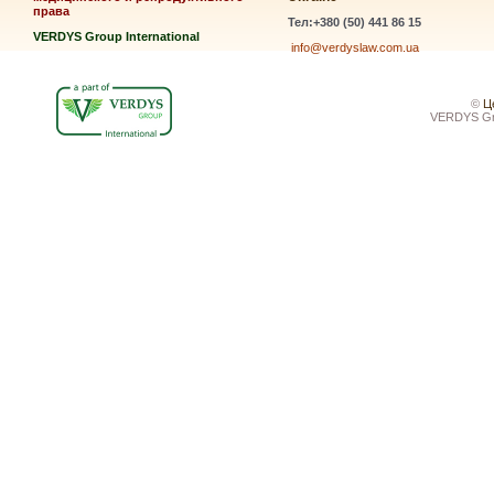
права
Тел:+380 (50) 441 86 15
VERDYS Group International
info@verdyslaw.com.ua
©
Ц
VERDYS Gro