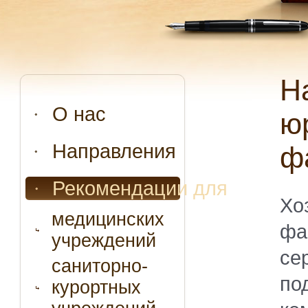
Наиболее популярные
О нас
ю
Направления
ф
Рекомендации для
Х
медицинских
фа
учреждений
се
саниторно-
по
курортных