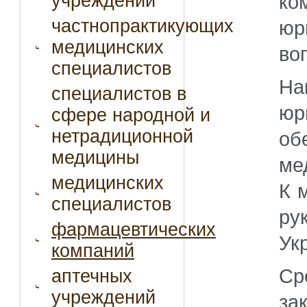
учреждений
ко
частнопрактикующих
юр
медицинских
во
специалистов
На
специалистов в
юр
сфере народной и
нетрадиционной
об
медицины
ме
медицинских
К 
специалистов
ру
фармацевтических
Ук
компаний
Ср
аптечных
учреждений
за