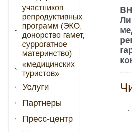
участников
ВН
репродуктивных
Ли
программ (ЭКО,
ме
донорство гамет,
ре
суррогатное
г
материнство)
ко
«медицинских
туристов»
Ч
Услуги
Партнеры
Пресс-центр