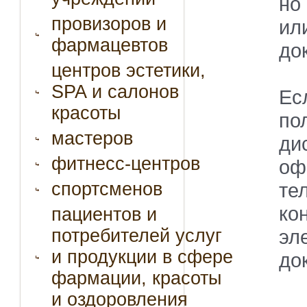
но
провизоров и
ил
фармацевтов
до
центров эстетики,
SPA и салонов
Ес
красоты
по
мастеров
ди
фитнесс-центров
оф
спортсменов
те
ко
пациентов и
потребителей услуг
эл
и продукции в сфере
до
фармации, красоты
и оздоровления