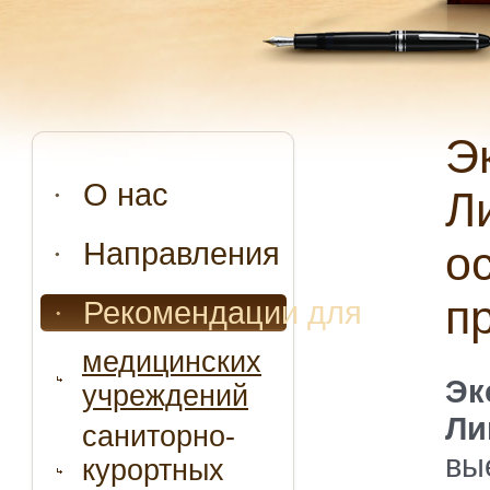
Экспресс-подготовка к проверке
О нас
Л
Направления
о
п
Рекомендации для
медицинских
Э
учреждений
Ли
саниторно-
вы
курортных