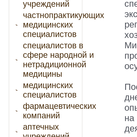
сп
учреждений
э
частнопрактикующих
ре
медицинских
специалистов
хо
Ми
специалистов в
сфере народной и
п
нетрадиционной
ос
медицины
медицинских
По
специалистов
дн
фармацевтических
оп
компаний
на
аптечных
де
учреждений