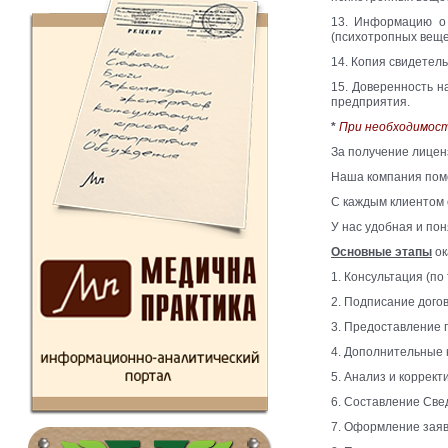
13. Информацию о 
(психотропных веще
14. Копия свидетел
15. Доверенность н
предприятия.
*
При необходимост
За получение лицен
Наша компания помо
С каждым клиентом 
У нас удобная и по
Основные этапы
ок
1. Консультация (п
2. Подписание догов
3. Предоставление 
4. Дополнительные 
5. Анализ и коррек
6. Составление Све
7. Оформление заяв