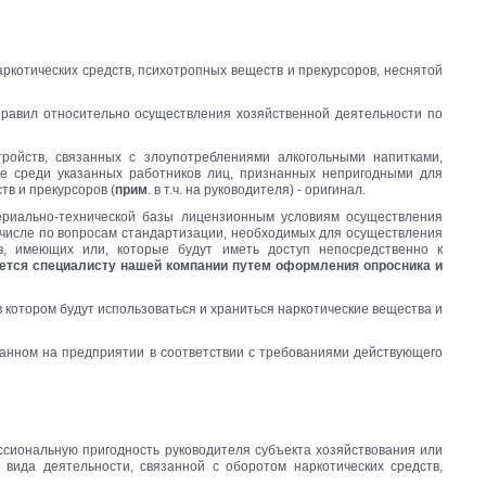
наркотических средств, психотропных веществ и прекурсоров, неснятой
равил относительно осуществления хозяйственной деятельности по
тройств, связанных с злоупотреблениями алкогольными напитками,
ие среди указанных работников лиц, признанных непригодными для
тв и прекурсоров (
прим
. в т.ч. на руководителя) - оригинал.
риально-технической базы лицензионным условиям осуществления
м числе по вопросам стандартизации, необходимых для осуществления
в, имеющих или, которые будут иметь доступ непосредственно к
ется специалисту нашей компании путем оформления опросника и
 котором будут использоваться и храниться наркотические вещества и
анном на предприятии в соответствии с требованиями действующего
ссиональную пригодность руководителя субъекта хозяйствования или
вида деятельности, связанной с оборотом наркотических средств,