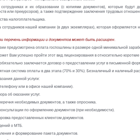
сотрудниках и их образовании (с копиями документов), которые будут 
ств или прекурсоров), а также подтверждение заключения трудовых отношен
ьства налогоплательщика.
а сотрудников нашей компании (в двух экземплярах), которая оформляется 
и перечень информации и документов может быть расширен
.
зии предусмотрена оплата госпошлины в размере одной минимальной заработ
жет Вам успешно пройти этот вид лицензирования в относительно короткие с
обязательно заключается договор о предоставлении услуг в письменной фор
нятная система оплаты в два этапа (70% и 30%). Безналичный и наличный р
азания данной услуги:
о телефону или в офисе нашей компании).
ора об оказании услуг.
перечня необходимых документов, а также опросника.
консультации по оформлению документов (при необходимости).
тировка предоставленных клиентом документов.
дений о МТБ.
ления и формирование пакета документов.