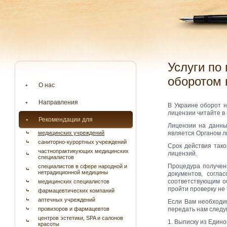
Услуги по получению лицензии на осуществление деятельности, связанной с
оборотом 
О нас
Направления
В Украине оборот н
лицензии читайте в
Рекомендации для
Лицензии на данны
медицинских учреждений
является Органом л
саниторно-курортных учреждений
Срок действия так
частнопрактикующих медицинских
лицензий.
специалистов
Процедура получени
специалистов в сфере народной и
нетрадиционной медицины
документов, согл
соответствующим об
медицинских специалистов
пройти проверку не 
фармацевтических компаний
аптечных учреждений
Если Вам необходи
провизоров и фармацевтов
передать нам след
центров эстетики, SPA и салонов
1. Выписку из Един
красоты