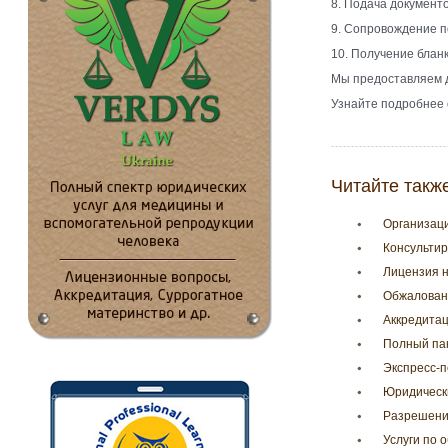
8. Подача документ
9. Сопровождение п
10. Получение бланк
Мы предоставляем д
Узнайте подробнее о
Читайте такж
Организаци
Консульти
Лицензия н
Обжалован
Аккредитац
Полный па
Экспресс-п
Юридическ
Разрешени
Услуги по 