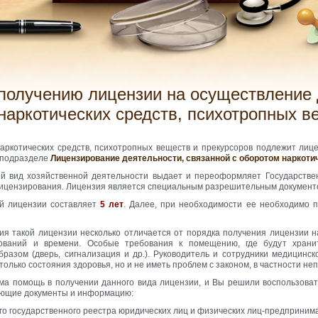
наркотических средств, психотропных в
аркотических средств, психотропных веществ и прекурсоров подлежит лиц
 подразделе
Лицензирование деятельности, связанной с оборотом наркоти
й вид хозяйственной деятельности выдает и переоформляет Государствен
ицензирования. Лицензия является специальным разрешительным документо
ой лицензии составляет
5 лет
. Далее, при необходимости ее необходимо 
я такой лицензии несколько отличается от порядка получения лицензии н
асований и времени. Особые требования к помещению, где будут хран
разом (дверь, сигнализация и др.). Руководитель и сотрудники медицинск
только состояния здоровья, но и не иметь проблем с законом, в частности н
ма помощь в получении данного вида лицензии, и Вы решили воспользова
ующие документы и информацию:
ого государственного реестра юридических лиц и физических лиц-предприним