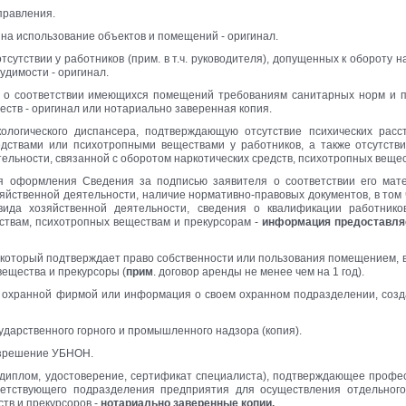
правления.
на использование объектов и помещений - оригинал.
тсутствии у работников (прим. в т.ч. руководителя), допущенных к обороту 
удимости - оригинал.
 о соответствии имеющихся помещений требованиям санитарных норм и п
еств - оригинал или нотариально заверенная копия.
кологического диспансера, подтверждающую отсутствие психических расс
едствами или психотропными веществами у работников, а также отсутств
ельности, связанной с оборотом наркотических средств, психотропных вещес
 оформления Сведения за подписью заявителя о соответствии его мате
зяйственной деятельности, наличие нормативно-правовых документов, в то
вида хозяйственной деятельности, сведения о квалификации работнико
ствам, психотропных веществам и прекурсорам -
информация предоставля
, который подтверждает право собственности или пользования помещением, в
вещества и прекурсоры (
прим
. договор аренды не менее чем на 1 год).
с охранной фирмой или информация о своем охранном подразделении, созд
ударственного горного и промышленного надзора (копия).
азрешение УБНОН.
(диплом, удостоверение, сертификат специалиста), подтверждающее профе
ветствующего подразделения предприятия для осуществления отдельного 
тв и прекурсоров -
нотариально заверенные копии.