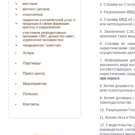
мастеров
2. Справку из Стату
фитнесс-центров
3. Разрешение МВД 
спортсменов
4. Справку МВД об о
пациентов и потребителей услуг и
продукции в сфере фармации,
или непогашенной с
красоты и оздоровления
5. Заключение СЭС
участников репродуктивных
хранению таких вещ
программ (ЭКО, донорство гамет,
суррогатное материнство)
6. Справку из нар
«медицинских туристов»
наркотическими ср
осуществления деят
Услуги
7. Информацию для
Партнеры
указанного вида хо
соответствующего 
Пресс-центр
наркотическим сред
при опросе
.
Мероприятия
8. Копия документа
/или психотропные 
Полезно
9. Копия договора 
законодательства.
Контакты
10. Разрешение Гос
11. Копию Акта и Р
12. Свидетельство 
руководителя соот
психотропных вещес