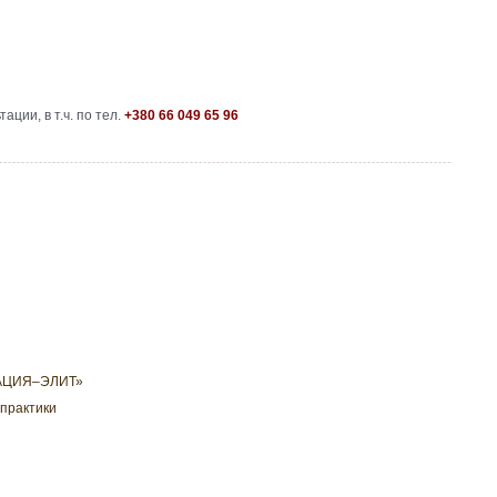
ции, в т.ч. по тел.
+380 66 049 65 96
ИТАЦИЯ–ЭЛИТ»
 практики