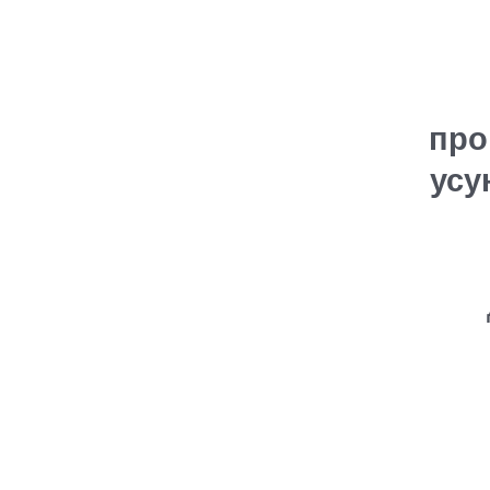
про
усу