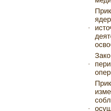
Прик
ядер
исто
деят
осво
Зако
пери
опер
Прик
изме
собл
осущ