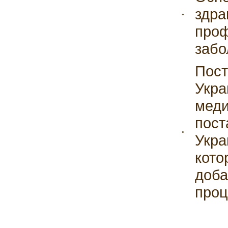
здра
проф
забо
Пост
Укра
меди
пост
Укра
кото
доба
проц