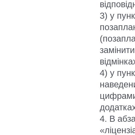
відповід
3) у пун
позаплан
(позапла
замінити
відмінка
4) у пун
наведени
цифрами 
додатках
4. В абз
«ліцензі