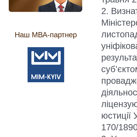
2. Визна
Міністер
листопа
Наш МВА-партнер
уніфіков
результ
суб'єкто
провадже
діяльнос
ліцензую
юстиції 
170/1890