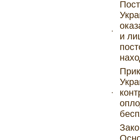
Пост
Укра
оказ
и ли
пост
нахо
Прик
Укра
конт
опло
бес
Зако
Осно