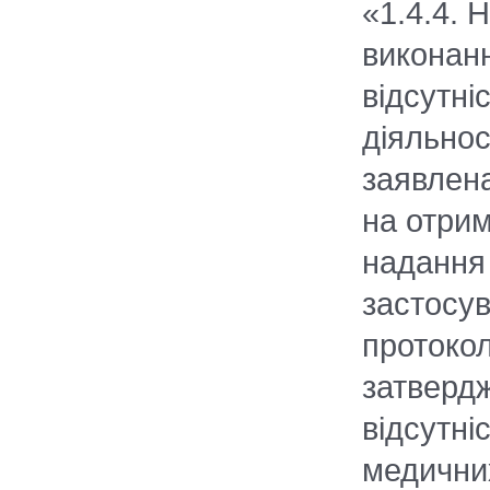
«1.4.4. 
виконанн
відсутні
діяльнос
заявлен
на отрим
надання
застосув
протокол
затверд
відсутні
медичних