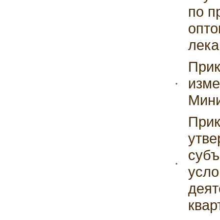
по п
опто
лека
Прик
изме
Мини
Прик
утве
субъ
усло
деят
квар