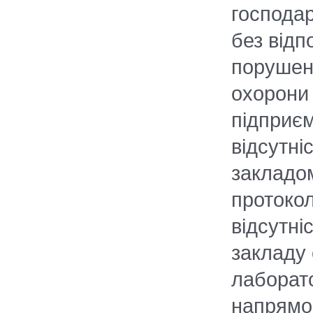
господар
без відпо
порушен
охорони 
підприє
відсутні
закладом
протокол
відсутні
закладу 
лаборат
напрямо