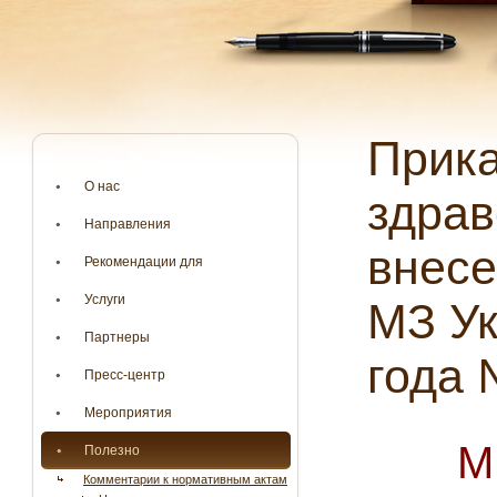
Приказ Министерства
О нас
здрав
Направления
внесе
Рекомендации для
Услуги
МЗ Ук
Партнеры
года 
Пресс-центр
Мероприятия
М
Полезно
Комментарии к нормативным актам