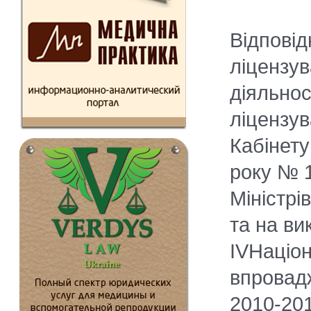
Відповід
ліцензув
діяльнос
ліцензу
Кабінету
року № 1
Міністрі
та на ви
ІVНаціон
впровад
2010-201