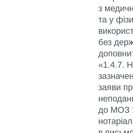
з медичн
та у фіз
викорис
без держ
доповнит
«1.4.7. 
зазначе
заяви пр
неподан
до МОЗ 
нотаріал
в письмо