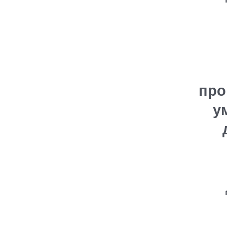
про
у