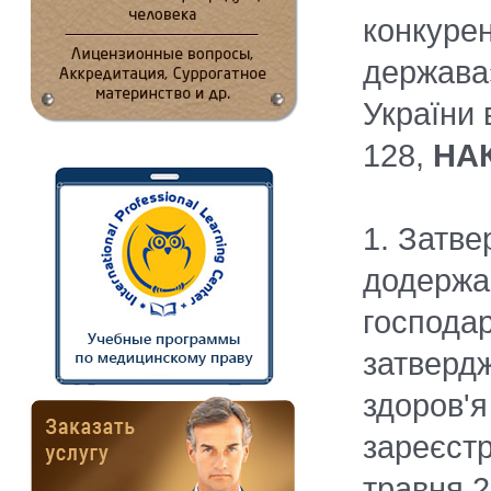
конкуре
держава
України 
128,
НА
1. Затве
додержа
господар
затвердж
здоров'я
зареєстр
травня 2