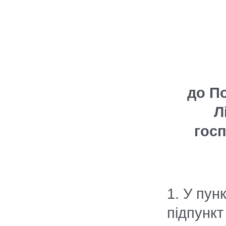
до П
Л
госп
1. У пунк
підпункт 