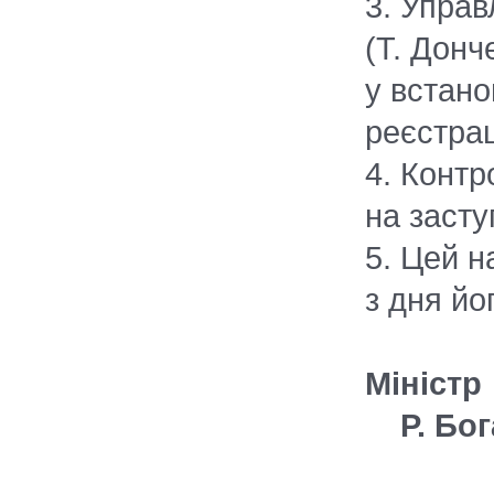
3. Управ
(Т. Донч
у встан
реєстрац
4. Контр
на засту
5. Цей н
з дня йо
М
Р. Бог