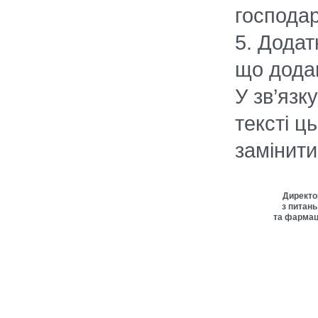
господа
5. Додат
що дода
У зв’язк
тексті ц
замінити
Директо
з питань
та фармац