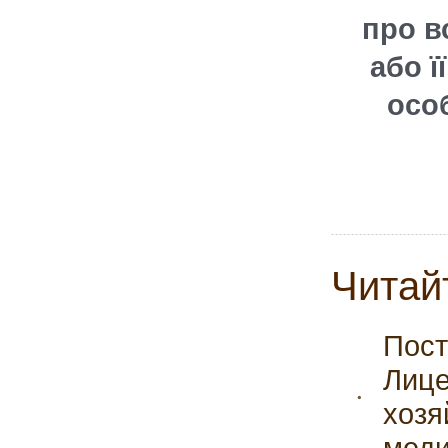
про в
або ї
осо
Читай
Пост
Лице
хозя
меди