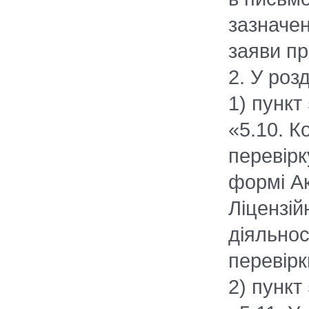
зазначе
заяви пр
2. У розд
1) пункт 
«5.10. К
перевірк
формі Ак
Ліцензій
діяльнос
перевірк
2) пункт 