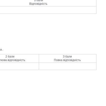
3 бали
Відповідність
и.
2 бали
3 бали
ткова відповідність
Повна відповідність