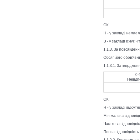
ОК:
Н - у закладі немає 
В - у закладі існує 
1.1.3. За повсякденн
Обсяг його обов'язк
1.1.3.1. Затверджен
0 
Невідп
ОК:
Н - у закладі відсу
Мінімальна відповідн
Часткова відповідніс
Повна відповідність 
1.1.3.2. Контроль 