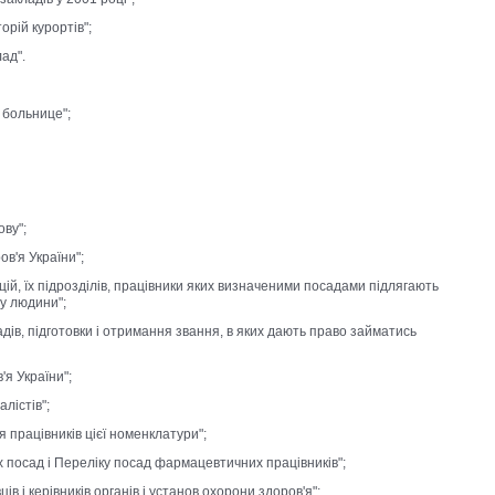
рій курортів";
ад".
 больнице";
ову";
ов'я України";
цій, їх підрозділів, працівники яких визначеними посадами підлягають
у людини";
адів, підготовки і отримання звання, в яких дають право займатись
'я України";
лістів";
 працівників цієї номенклатури";
их посад і Переліку посад фармацевтичних працівників";
ів і керівників органів і установ охорони здоров'я";