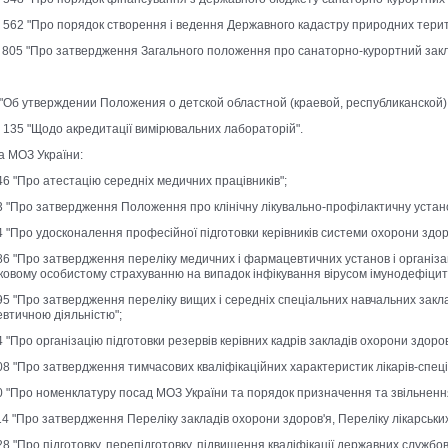
 № 562 "Про порядок створення і ведення Державного кадастру природних терито
 № 805 "Про затвердження Загального положення про санаторно-курортний закл
 5 "Об утверждении Положения о детской областной (краевой, республиканской)
 № 135 "Щодо акредитації вимірювальних лабораторій".
 МОЗ України:
146 "Про атестацію середніх медичних працівників";
 33 "Про затвердження Положення про клінічну лікувально-профілактичну устан
34 "Про удосконалення професійної підготовки керівників системи охорони здор
 186 "Про затвердження переліку медичних і фармацевтичних установ і організа
ковому особистому страхуванню на випадок інфікування вірусом імунодефіцит
 195 "Про затвердження переліку вищих і середніх спеціальних навчальних закл
втичною діяльністю";
34 "Про організацію підготовки резервів керівних кадрів закладів охорони здоров
208 "Про затвердження тимчасових кваліфікаційних характеристик лікарів-спеціа
 90 "Про номенклатуру посад МОЗ України та порядок призначення та звільнення
 114 "Про затвердження Переліку закладів охорони здоров'я, Переліку лікарськ
128 "Про підготовку, перепідготовку, підвищення кваліфікації державних службовц