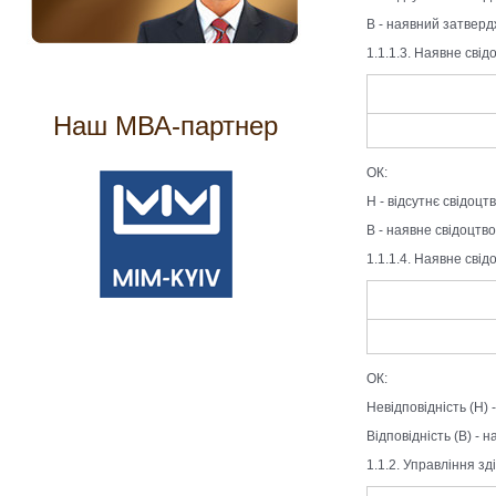
В - наявний затверд
1.1.1.3. Наявне свід
Наш МВА-партнер
ОК:
Н - відсутнє свідоцтв
В - наявне свідоцтво
1.1.1.4. Наявне свід
ОК:
Невідповідність (Н) -
Відповідність (В) - 
1.1.2. Управління зд