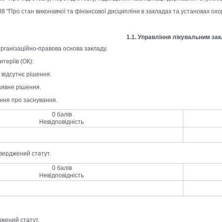
138 "Про стан виконавчої та фінансової дисципліни в закладах та установах охо
1.1. Управління лікувальним за
організаційно-правова основа закладу.
теріїв (ОК):
- відсутнє рішення.
наявне рішення.
ення про заснування.
0 балів
Невідповідність
тверджений статут.
0 балів
Невідповідність
джений статут.