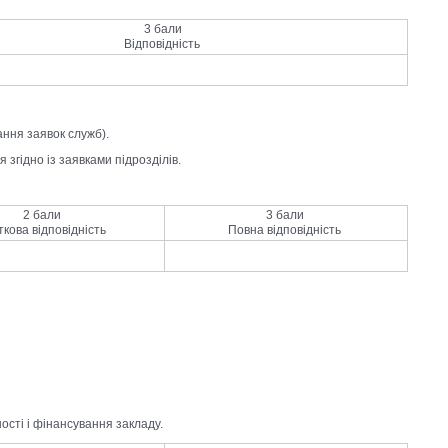
3 бали
Відповідність
ання заявок служб).
 згідно із заявками підрозділів.
2 бали
3 бали
ткова відповідність
Повна відповідність
ості і фінансування закладу.