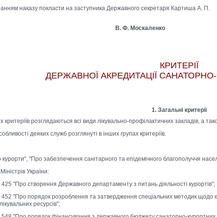
нанням наказу покласти на заступника Державного секретаря Картиша А. П.
р В. Ф. Москаленко
КРИТЕРІЇ
ДЕРЖАВНОЇ АКРЕДИТАЦІЇ САНАТОРНО-
1. Загальні критерії
х критеріїв розглядаються всі види лікувально-профілактичних закладів, а тако
обливості деяких служб розглянуті в інших групах критеріїв.
о курорти", "Про забезпечення санітарного та епідемічного благополуччя насел
Міністрів України:
 № 425 "Про створення Державного департаменту з питань діяльності курортів";
 № 452 "Про порядок розроблення та затвердження спеціальних методик щодо е
лікувальних ресурсів";
 № 548 "Про порядок фінансування з державного бюджету санаторно-курортних з