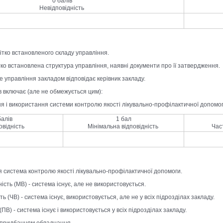
0 балів
Невідповідність
чітко встановленого складу управління.
чітко встановлена структура управління, наявні документи про її затвердження.
е управління закладом відповідає керівник закладу.
ів включає (але не обмежується цим):
ня і використання системи контролю якості лікувально-профілактичної допомог
балів
1 бал
овідність
Мінімальна відповідність
Час
тня система контролю якості лікувально-профілактичної допомоги.
ість (МВ) - система існує, але не використовується.
ть (ЧВ) - система існує, використовується, але не у всіх підрозділах закладу.
(ПВ) - система існує і використовується у всіх підрозділах закладу.
за придбанням обладнання