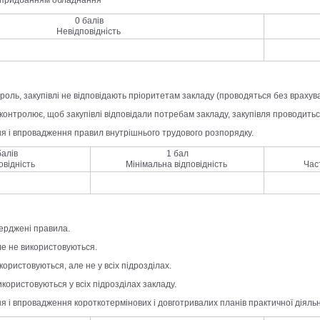
0 балів
Невідповідність
троль, закупівлі не відповідають пріоритетам закладу (проводяться без врахув
 контролює, щоб закупівлі відповідали потребам закладу, закупівля проводиться
ня і впровадження правил внутрішнього трудового розпорядку.
балів
1 бал
овідність
Мінімальна відповідність
Час
верджені правила.
ле не використовуються.
користовуються, але не у всіх підрозділах.
икористовуються у всіх підрозділах закладу.
ня і впровадження короткотермінових і довготривалих планів практичної діяльн