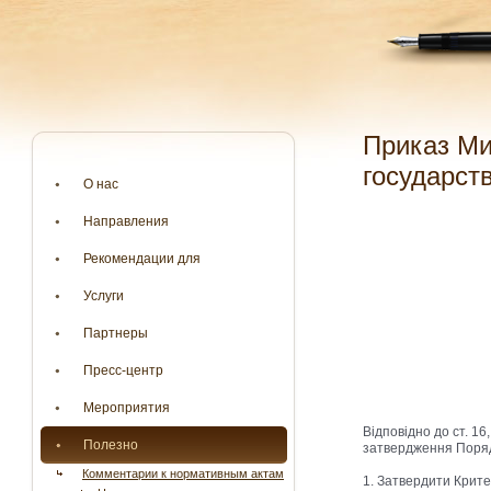
Приказ Министерства здравоохранения Украины «Об утверждении Критериев
государст
О нас
Направления
Рекомендации для
Услуги
Партнеры
Пресс-центр
Мероприятия
Відповідно до ст. 1
Полезно
затвердження Поряд
Комментарии к нормативным актам
1. Затвердити Крите