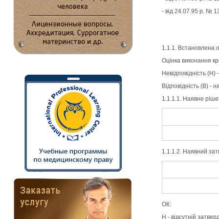
- від 24.07.95 р. № 
1.1.1. Встановлена 
Оцінка виконання кри
Невідповідність (Н) 
Відповідність (В) - 
1.1.1.1. Наявне ріш
1.1.1.2. Наявний за
ОК:
Н - відсутній затвер