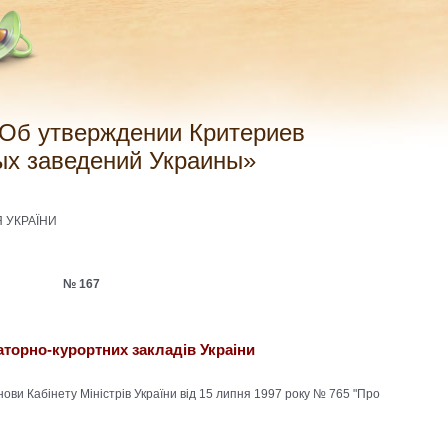
ых заведений Украины»
 УКРАЇНИ
№ 167
аторно-курортних закладів Украіни
нови Кабінету Міністрів України від 15 липня 1997 року № 765 "Про