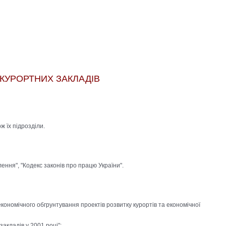
КУРОРТНИХ ЗАКЛАДІВ
ж їх підрозділи.
ення", "Кодекс законів про працю України".
кономічного обгрунтування проектів розвитку курортів та економічної
акладів у 2001 році";