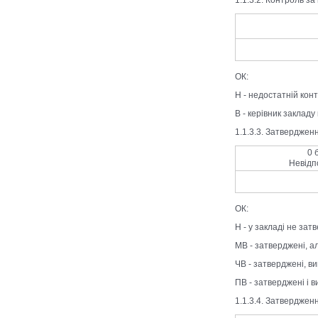
ОК:
Н - недостатній кон
В - керівник закладу
1.1.3.3. Затверджен
0 
Невідп
ОК:
Н - у закладі не зат
МВ - затверджені, а
ЧВ - затверджені, ви
ПВ - затверджені і в
1.1.3.4. Затверджен