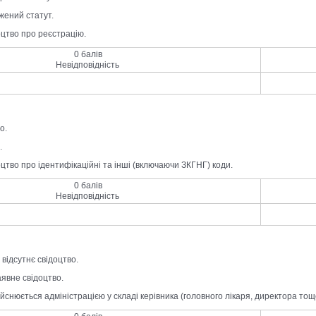
жений статут.
оцтво про реєстрацію.
0 балів
Невідповідність
о.
.
оцтво про ідентифікаційні та інші (включаючи ЗКГНГ) коди.
0 балів
Невідповідність
 відсутнє свідоцтво.
наявне свідоцтво.
ійснюється адміністрацією у складі керівника (головного лікаря, директора тощо)