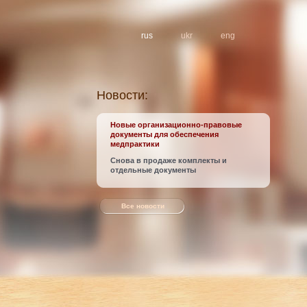
rus
ukr
eng
Новости:
Новые организационно-правовые
документы для обеспечения
медпрактики
Снова в продаже комплекты и
отдельные документы
Все новости