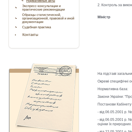
Нормативные акты
2. Контроль за вико
Экспресс-консультации и
практические рекомендации
Образцы статистической,
Мініст
организационной, правовой и иной
документации
Судебная практика
Контакты
На підставі загальни
Окремі специфічні ос
Нормативна база:
Закони України: "Пр
Постанови Кабінету 
- від 06.05.2001 р.
- від 06.05.2001 р.
оцінки їх природних 
- від 22.05.2001 р.