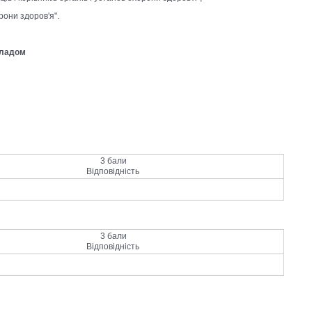
рони здоров'я".
кладом
3 бали
Відповідність
3 бали
Відповідність