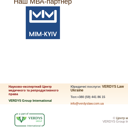
Наш МВА-партнер
VERDYS Law
Науково-експертний Центр
Юридичні послуги:
Ukraine
медичного та репродуктивного
права
Тел:+380 (59) 441 86 15
VERDYS Group International
info@verdyslaw.com.ua
©
Центр м
VERDYS Group Inte