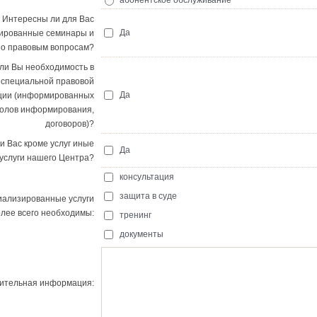
абонентское обслуживание
Интересны ли для Вас
Да
ированные семинары и
по правовым вопросам?
ли Вы необходимость в
 специальной правовой
Да
ции (информированных
колов информирования,
договоров)?
и Вас кроме услуг иные
Да
услуги нашего Центра?
консультация
защита в суде
иализированные услуги
олее всего необходимы:
тренинг
документы
ительная информация: