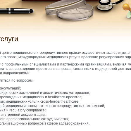
услуги
 центр медицинского и репродуктивного права» осуществляет экспертную, а
ного права, международных медицинских услуг и правового регулирования зд
т с профильными специалистами и партнёрскими организациями, включая 
вать сопровождение проектов и запросов, связанных с медицинской деяте
и направлениями.
титься по вопросам:
онсультаций;
ридических заключений и аналитических материалов;
провождения медицинских и healthcare-проектов;
х медицинских услуг и cross-border healthcare;
ой медицины и вспомогательных репродуктивных технологий;
ия и regulatory compliance;
 внутренней документации;
ого профессионального сотрудничества;
рганизационных вопросов в сфере здравоохранения.