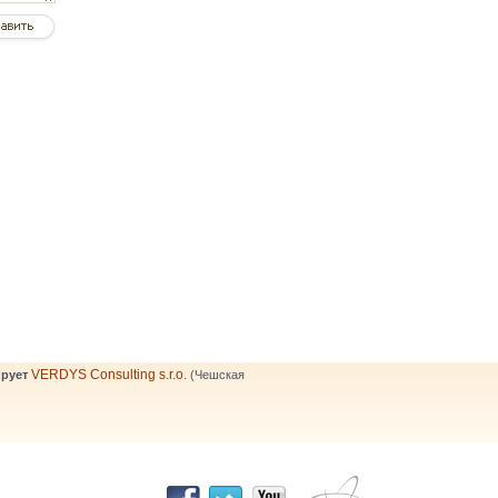
VERDYS Consulting s.r.o.
рует
(Чешская