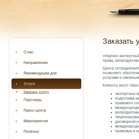
Заказать 
О нас
«Научно-экспертный
права, репродуктив
Направления
Центр сотрудничае
позволяет обеспечи
Рекомендации для
услугами и смежным
Услуги
Клиенты могут обра
Заказать услугу
экспертных к
подготовки ю
Партнеры
правового со
международны
Пресс-центр
репродуктивн
лицензирован
Мероприятия
договорной и
международн
правовых и о
Полезно