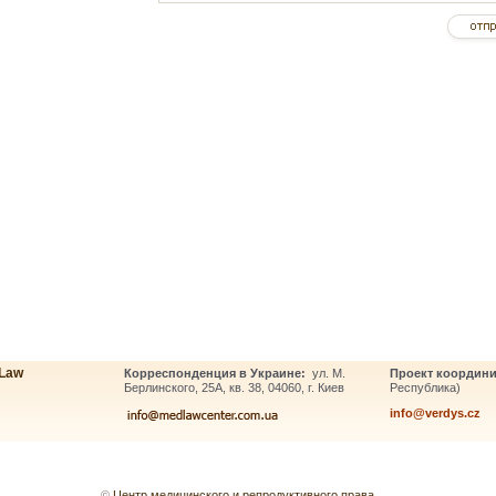
Law
Корреспонденция в Украине:
ул. М.
Проект координи
Берлинского, 25А, кв. 38, 04060, г. Киев
Республика)
info@verdys.cz
©
Центр медицинского и репродуктивного права
.